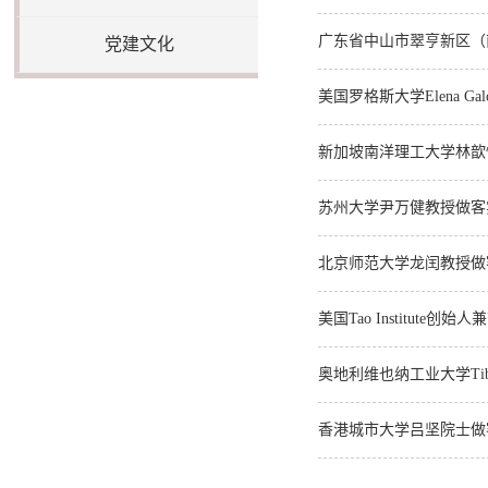
广东省中山市翠亨新区（
党建文化
美国罗格斯大学Elena Ga
新加坡南洋理工大学林歆怡
苏州大学尹万健教授做客实
北京师范大学龙闰教授做客
美国Tao Institut
奥地利维也纳工业大学Tibo
香港城市大学吕坚院士做客