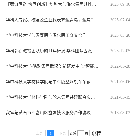
【强链固链 协同创新】华科大与海尔集团共推产业链高质量发展
2025-09-16
华科大专家、校友及企业代表齐聚青岛，聚焦“构建材料技术协同创新新生态”
2025-07-04
华中科技大学与惠泰医疗深化医工交叉合作
2025-03-20
华科郭新教授团队历时11年研发 华科团队固态锂电池中试线在汉“点火”（转载自【湖北日报】）
2023-12-05
华中科技大学-骆驼集团武汉创新研发中心“智能电池联合研究中心”启动会暨揭牌仪式举行
2022-05-28
华中科技大学材料学院与中车戚墅堰机车车辆工艺研究所有限公司签订合作框架协议
2021-06-06
华中科技大学材料学院与驼人集团共建联合实验室
2021-03-15
我室与黄石市西塞山区签署技术服务合作协议
2018-08-02
跳转
上页
1
下页
到第
页