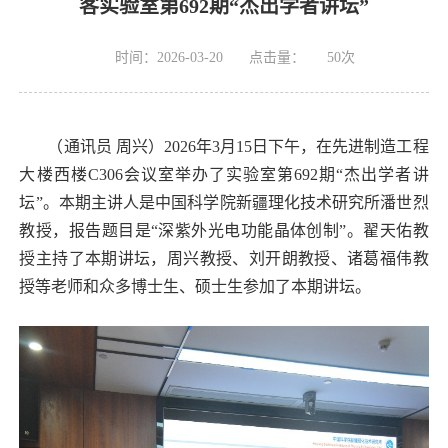
客实验室第692期“杰出学者讲坛”
时间：2026-03-20
点击量：
50
次
（通讯员
周兴）2026年3月15日下午，在先进制造工程
大楼西楼C306会议室举办了实验室第692期“杰出学者讲
坛”。本期主讲人是
中国科学院新疆理化技术研究所潘世烈
教
授，报告题目是“深紫外光电功能晶体创制”。翟天佑教
授主持了本期讲坛，周兴教授、刘开朗教授、诸葛福伟教
授等老师和众多博士生、硕士生参加了
本期讲坛
。