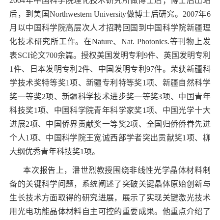
2004
年中国科学院理化技术研究所做博士后；博士后出站
后，到美国
Northwestern University
做博士后研究。
2007
年
6
月以中国科学院高层次人才招聘回国到中国科学院新疆理
化技术研究所工作。在
Nature
、
Nat. Photonics.
等刊物上发
表
SCI
论文
700
余篇。授权美国发明专利
9
件、英国发明专利
1
件、日本发明专利
2
件、中国发明专利
97
件。荣获新疆科
学技术奖特等奖
1
项、新疆专利特等奖
1
项、新疆自然科学
奖一等奖
2
项、新疆科学技术进步奖一等奖
3
项、中国青年
科技奖
1
项、中国科学院青年科学家奖
1
项、中国光学十大
进展
2
项、中国侨界贡献奖一等奖
2
项、全国归侨侨眷先进
个人
1
项、中国科学院王宽诚西部学者突出贡献奖
1
项
、柳
大纲优秀青年科技奖
1
项
。
本次报告上，潘世烈教
授围绕非线性光学晶体材料制
备的关键科学问题，系统阐述了突破关键晶体原始创新与
生长技术方面取得的研究进展，展示了实现关键激光技术
用光电功能晶体材料自主可控的重要成果。他重点介绍了