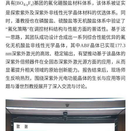
具有[BO
F
]基团的氟化硼酸盐材料体系，该体系被证实
4-x
x
是探索紫外及深紫外非线性光学晶体材料的优选体系。同
时，潘教授也在磷酸盐、硫酸盐等无机酸盐体系中验证了
“氟化策略”在调控材料结构与性能方面的普适性。基于这
一思路，其团队成功设计合成出一系列综合性能优异的氟
化无机酸盐非线性光学晶体，其中ABF晶体已实现177.3
nm深紫外激光的高效、稳定输出，有望推动基于该晶体的
深紫外倍频器件在全固态深紫外激光源方面的应用，从而
显著提升相关领域的原始创新能力。报告结束后，现场师
生反响热烈，围绕深紫外光电功能晶体的生长与应用等问
题与潘世烈教授展开了深入交流与讨论。