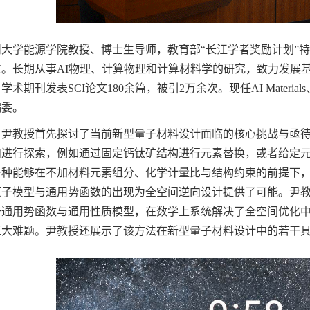
大学能源学院教授、博士生导师，教育部“长江学者奖励计划”
位。长期从事
AI
物理、计算物理和计算材料学的研究，致力发展
名学术期刊发表
SCI
论文
180
余篇，被引
2
万余次。现任
AI Materials
编委。
，尹教授首先探讨了当前新型量子材料设计面临的核心挑战与亟
内进行探索，例如通过固定钙钛矿结构进行元素替换，或者给定
一种能够在不加材料元素组分、化学计量比与结构约束的前提下
原子模型与通用势函数的出现为全空间逆向设计提供了可能。尹
于通用势函数与通用性质模型，在数学上系统解决了全空间优化
三大难题。尹教授还展示了该方法在新型量子材料设计中的若干