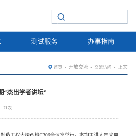
流
测试服务
办事指南
-
开放交流
-
-
正文
首页
交流访问
期“杰出学者讲坛”
71
次
进制造工程大楼西楼
C306
会议室举行。本期主讲人是来自