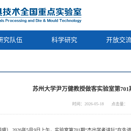
研究队伍
科学研究
开放交
苏州大学尹万健教授做客实验室第701
时间：2026-05-18
点击量：
祖盛）
2026
年
5
月
9
日上午，实验室第
701
期“杰出学者讲坛”在先