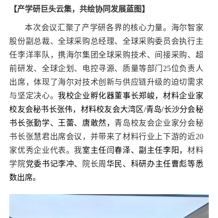
【产学研巨头云集，共绘协同发展蓝图】
本次会议汇聚了产学研各界的核心力量。海尔智家
股份副总裁、全球采购总经理、全球采购委员会执行主
任李洋率队，携海尔集团全球采购技术、间接采购、超
前研发、全球企划、电控寻源、质量等部门25位负责人
出席，体现了海尔对技术创新与供应链升级的迫切需求
与坚定决心。
我校企业孵化器董事长郑峻，材料企业家
校友会秘书长张伟，材料校友会大湾区/青岛/长沙分会秘
书长张勤学、王蕾、唐敢然，
青岛校友会企业家分会秘
书长张慧君出席会议，并带来了材料行业上下游的近20
家优秀企业代表。我
室主任闫春泽、副主任李阳，
材料
学院
党委书记李冲、
院长周
华民、科研办主任曹彪等悉
数出席。