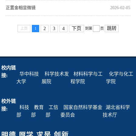
正置金相显微镜
2026-02-05
2
3
4
下页
跳转
上页
1
到第
页
校内链
华中科技
科学技术发
材料科学与工
化学与化工
接:
大学
展院
程学院
学院
校外链
科技
教育
工信
国家自然科学基金
湖北省科学
接:
部
部
部
委员会
技术厅