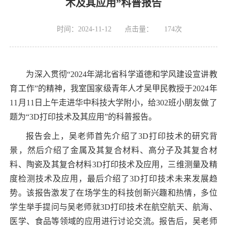
术及其应用”科普报告
时间：2024-11-12
点击量：
174
次
为深入贯彻“
2024
年湖北省科学道德和学风建设宣讲教
育工作”的精神，我室国家级青年人才吴甲民教授于
2024
年
11
月
11
日上午走进华中科技大学附小，给
302
班小朋友做了
题为“
3D
打印技术及其应用”的科普报告。
报告会上，吴老师首先介绍了
3D
打印技术的研究背
景，然后介绍了金属及其复合材料、高分子及其复合材
料、陶瓷及其复合材料
3D
打印技术及应用，三维测量及精
度检测技术及应用，最后介绍了
3D
打印技术未来发展趋
势。该报告激发了在场学生的科技创新兴趣和热情，多位
学生举手提问与吴老师就
3D
打印技术在航空航天、航海、
医学、食品等领域的应用进行讨论交流。报告后，吴老师