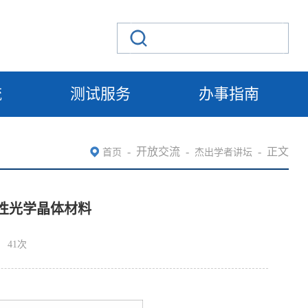
流
测试服务
办事指南
-
开放交流
-
-
正文
首页
杰出学者讲坛
线性光学晶体材料
41
次