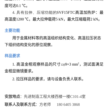
度可达0.1 ℃
。
4. 具有拉伸、压缩功能的
SVF15FTC高温加热炉：最
高温度1200 ℃，最大拉伸载荷5
k
N，最大压缩载荷2
k
N
。
主要功能
用于金属材料等的高温组织结构变化、高温拉压状态
下组织结构变化的原位观察
。
样品要求
2
1. 高温金相观察样品的尺寸
≤
φ
9
×
3
mm
，
测试面满足
金相显微镜要求
。
2. 拉压样品的要求，请与设备负责人联系
。
安放地点
：
先进制造工程大楼西楼一楼C101-4室
联系
人及联系方式
：
方
老师
180 6405 3868