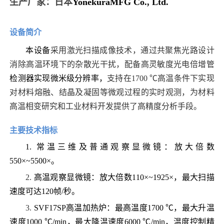
生产厂家：
日本
YonekuraMFG Co., Ltd.
设备简介
本设备
采用激光扫描成像技术，通过共聚焦光路设计
消除高温环境下的杂散光干扰，
配备高灵敏度光电倍增管
检测器实现微米级分辨率
，
支持在1700 ℃高温条件下
实现
对材料熔融、结晶及凝固等微观过程的实时观测
，
为材料
高温相变研究和工业材料开发提供了高精度分析手段。
主要技术指标
1.
常温三维及普通观察显微镜：放大倍数
550
×
~5500
×
。
2.
高温观察显微镜：放大倍数
110
×
~1925
×，
最大扫描
速度可达
120
帧
/秒
。
3.
SVF17SP高温加热炉：最高温度1700 ℃，最大升温
速度1000 ℃/min，最大降温速度6000 ℃/min，温度控制精