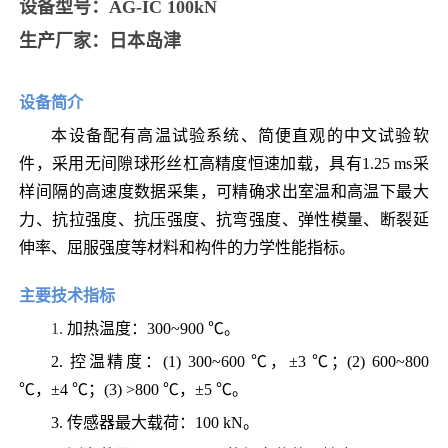
设备型号
：
AG-IC 100kN
生产厂家
：
日本岛津
设备简介
本设备配有高温试验系统、简便直观的中文试验软
件，采用无间隙球形丝杠高精度恒速加载，具有1.25
ms采
样间隔的高速度数据采集，可精确求出室温和高温下最大
力、抗拉强度、抗压强度、抗弯强度、弹性模量、断裂延
伸率、屈服强度等材料和构件的力学性能指标
。
主要技术指标
1.
加热温度：
300~900
℃
。
2.
控温精度：
(1) 300~600
℃，
±
3
℃；
(2) 600~800
℃，
±
4
℃；
(3) >800
℃，
±
5
℃
。
3.
传感器
最大载荷：
100 kN
。