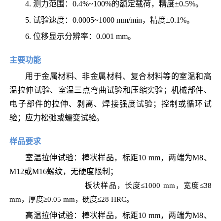
4.
测
力范围：
0.4%~100%
的额定载荷，精度
±
0.5%
。
5.
试验速度：
0.0005~1000 mm/min
，精度
±
0.1%
。
6.
位移显示分辨率：
0.001 mm
。
主要功能
用于金属材料、非金属材料、复合材料等的室温和高
温拉伸试验、室温三点弯曲试验和压缩实验；机械部件、
电子部件的拉伸、剥离、焊接强度试验；控制或循环试
验；应力松弛或蠕变试验。
样品要求
室温拉伸试验：棒状样品，标距10 mm，两端为M8、
M12或M16螺纹，无硬度限制；
室温拉伸试验：
板状样品，长度
≤
1000 mm，宽度
≤
38
mm，厚度
≥
0.05 mm，硬度
≤
28 HRC。
高温拉伸试验：棒状样品，标距10 mm，两端为M8、