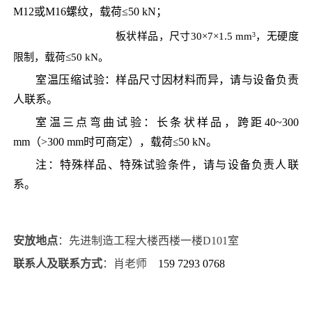
M12或M16螺纹，载荷≤50 kN；
高温拉伸试验：
3
板状样品，尺寸
30
×
7
×
1.5
mm
，
无硬度
限制，载荷
≤
50 kN
。
室温压缩试验：样品尺寸因材料而异，请与设备负责
人联系。
室温三点弯曲试验：长条状样品，跨距40~300
mm（>300 mm时可商定），载荷
50 kN。
≤
注：特殊样品、特殊试验条件，请与设备负责人联
系。
安放地点
：
先进制造工程大楼西楼一楼D101室
联系
人及联系方式
：
肖
老师
159 7293 0768