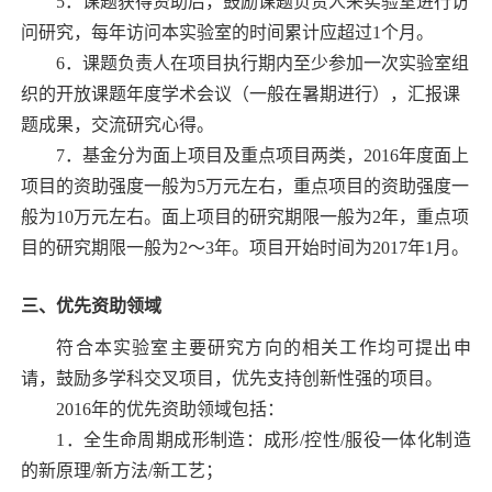
5．
课题获得资助后，鼓励课题负责人来实验室进行访
问研究，每年访问本实验室的时间累计应超过
1
个月。
6．
课题负责人在项目执行期内至少参加一次实验室组
织的开放课题年度学术会议（一般在暑期进行），汇报课
题成果，交流研究心得。
7．
基金分为面上项目及重点项目两类，
2016
年度面上
项目的资助强度一般为
5
万元左右，重点项目的资助强度一
般为
10
万元左右。面上项目的研究期限一般为
2
年，重点项
目的研究期限一般为
2
～
3
年。项目开始时间为
2017
年
1
月。
三、优先资助领域
符合本实验室主要研究方向的相关工作均可提出申
请，鼓励多学科交叉项目，优先支持创新性强的项目。
2016
年的优先资助领域包括：
1．
全生命周期成形制造：成形
/
控性
/
服役一体化制造
的新原理
/
新方法
/
新工艺；