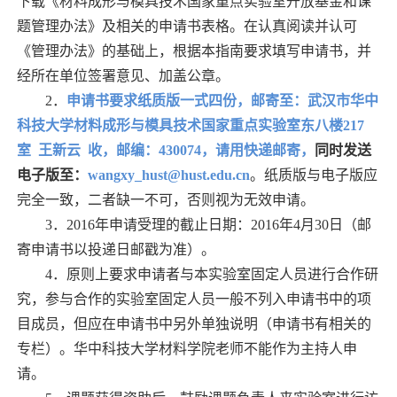
下载《材料成形与模具技术国家重点实验室开放基金和课
题管理办法》及相关的申请书表格。在认真阅读并认可
《管理办法》的基础上，根据本指南要求填写申请书，并
经所在单位签署意见、加盖公章。
2．
申请书要求纸质版一式四份，邮寄至：
武汉市华中
科技大学材料成形与模具技术国家重点实验室东八楼
217
室 王新云 收
，邮编：
430074
，
请用快递邮寄
，
同时发送
电子版至：
wangxy_hust@hust.edu.cn
。纸质版与电子版应
完全一致，二者缺一不可，否则视为无效申请。
3．2016
年申请受理的截止日期：
2016
年
4
月
30
日（邮
寄申请书以投递日邮戳为准）。
4．
原则上要求申请者与本实验室固定人员进行合作研
究，参与合作的实验室固定人员一般不列入申请书中的项
目成员，但应在申请书中另外单独说明（申请书有相关的
专栏）。华中科技大学材料学院老师不能作为主持人申
请。