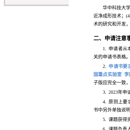
华中科技大
近净成形技术；
(
术的研究和开发
二、
申请注意
1. 申请者
关的申请书表格
2.
申请书要
国重点实验室
李
子版应完全一致
3. 2023
4. 原则
书中另外单独说
5. 课题获
6. 课题负