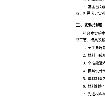
7. 基金分
费，但需满足实
三、资助领域
符合本实验
形工艺、模具及
1. 全生命
2. 材料与
3.
高性能近
4.
模具设计
5.
增材制造
6.
材料制备
7.
先进材料