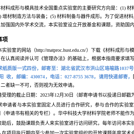
学材料成形与模具技术全国重点实验室的主要研究方向是：
(1)
材
4)
增材制造方法与装备；
(5)
材料制备与器件成形。为了促进材料
，加强国内外学术交流，本实验室设立开放基金和课题，资助国
事项
从本实验室的网站（
http://matproc.hust.edu.cn/
）下载《材料成形与
。在认真阅读并认可《管理办法》的基础上，根据本指南要求填
求纸质版一式四份，
邮寄至：
湖北省武汉市洪山区珞喻路
1037
号
阳 收，邮编：
430074
，电话：
027-8755 3678
，
请用快递邮寄
，
，二者缺一不可，否则视为无效申请。
年申请受理的截止日期：2023年12月30日（邮寄申请书以投递日邮
上要求申请者与本实验室固定人员进行合作研究，参与合作的实验
明（申请书有相关的专栏）。华中科技大学材料学院老师不能作
得资助后，鼓励课题负责人来实验室进行访问研究，每年访问本实
责人在项目执行期内至少参加一次实验室组织的开放课题年度学术