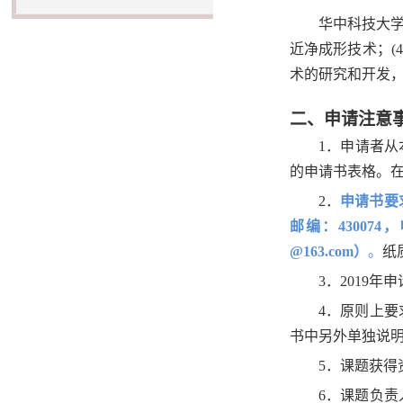
华中科技大
近净成形技术；
(
术的研究和开发
二、
申请注意
1
．申请者从
的申请书表格。
2
．
申请书要
邮编：430074
，电
@163.com
）
。
纸
3
．
2019
年申
4
．原则上要
书中另外单独说
5
．课题获得
6
．课题负责