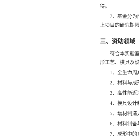
得。
7
．基金分为
上项目的研究期
三、资助领域
符合本实验
形工艺、模具及
1
．全生命周
2
．材料与成
3
．高性能近
4
．模具设计
5
．增材制造
6
．材料制备
7
．成形中的