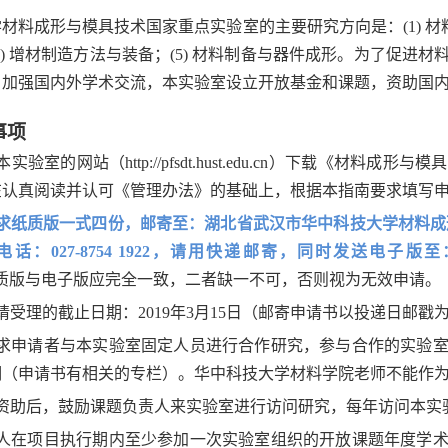
学材料成形与模具技术国家重点实验室的主要研究方向是：
(1)
材
4)
增材制造方法与装备；
(5)
材料制备与器件成形。为了促进材
，加强国内外学术交流，本实验室设立开放基金和课题，资助国
事
项
本实验室的网站（
http://pfsdt.hust.edu.cn
）下载《材料成形与模具
在认真阅读并认可《管理办法》的基础上，根据本指南要求填写
求
纸质版一式四份，
邮寄
至：
湖北省武汉市华中科技大学材料成形
话：027-8754 1922，
请用快递邮寄
，
同时发送电子版至
质版与电子版应完全一致，二者缺一不可，否则视为无效申请。
请受理的截止日期：
2019
年
3
月
15
日（邮寄申请书以投递日邮戳
求申请者与本实验室固定人员进行合作研究，参与合作的实验
明（申请书有相关的专栏）。华中科技大学材料学院老师不能作
资助后，鼓励课题负责人来实验室进行访问研究，每年访问本实
人在项目执行期内至少参加一次实验室组织的开放课题年度学