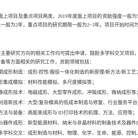
面上项目及重点项目两类，
2019
年度面上项目的资助强度一般为
限一般为
2
年，重点项目的研究期限一般为
2
~
3
年。项目开始时间
室主要研究方向的相关工作均可提出申请，鼓励多学科交叉项目
设备等方面相关的研究工作，资助领域包括：
期成形制造：成形
/
控性
/
服役一体化制造的新原理
/
新方法
/
新工艺
形集成模拟：材料性能模拟、多尺度模拟等；
净成形技术：电磁成形、大型零件成形、冲锻成形、微纳成形等
制造新技术：大型
/
复杂模具的低成本制造与修复、行业服务平台
方法与装备：高能束成形与
3D
打印技术的机理、方法、应用等；
与器件成形：新型能源材料、纳米与非晶材料的制备技术及器件
多学科交叉：成形制造与材料、物理、化学、生命、能源、控制