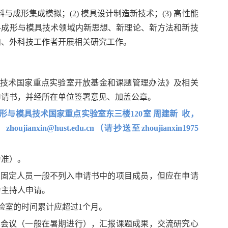
料与成形集成模拟；
(2)
模具设计制造新技术；
(3)
高性能
料成形与模具技术领域内新思想、新理论、新方法和新技
内、外科技工作者开展相关研究工作。
技术国家重点实验室开放基金和课题管理办法》及相关
申请书，并经所在单位签署意见、加盖公章。
与模具技术国家重点实验室东三楼120室 周建新 收，
：
zhoujianxin@hust.edu.cn
（
请抄送至
zhoujianxin1975
为准）。
室固定人员一般不列入申请书中的项目成员，但应在申请
为主持人申请。
验室的时间累计应超过
1
个月。
术会议（一般在暑期进行），汇报课题成果，交流研究心