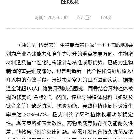
性成果
时间：2026-05-07
点击量：
179
次
（通讯员 伍宏志） 生物制造被国家“十五五”规划纲要
列为产业基础能力和竞争力提升的重点发展方向
。生物增
材制造凭借个性化结构设计与精准成形优势，已成为生物
制造的重要组成部分，也是制造新一代个性化骨组织植入/
介入物的有效手段。牙缺损是常见的口腔颌面疾病，据报
道全球超1/3人口饱受牙列缺损困扰，而骨结合牙种植体被
视为修复的“金标准”。
然而，传统牙种植体材料（如钛及
钛合金等）缺乏抗菌、抗炎功能，导致种植体周围炎发生
率高达 20%~47%，极大制约了牙种植体长期功能稳定
性。现有策略如表面改性、药物负载等仍存在功能耐久性
差、药物易脱附等突出问题。
亟需开发具备持久抗菌及抗