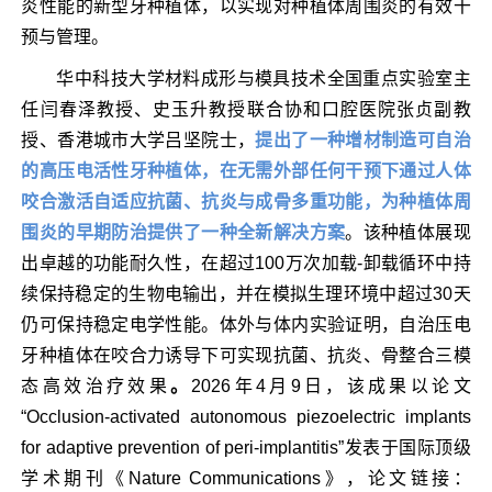
炎性能的新型牙种植体，以实现对种植体周围炎的有效干
预与管理
。
华中科技大学材料成形与模具技术全国重点实验室主
任闫春泽教授、史玉升教授联合协和口腔医院张贞副教
授、香港城市大学吕坚院士，
提出了
一种
增材制造可自治
的高压电活性牙种植体，在无需外部任何干预下通过人体
咬合激活自适应抗菌、抗炎与成骨多重功能
，为种植体周
围炎的早期防治提供了一种全新解决方案
。该种植体展现
出卓越的功能耐久性，
在超过100万次加载-卸载循环中持
续保持稳定的生物电输出
，并在模拟生理环境中超过30天
仍可保持稳定电学性能。体外与体内实验证明，
自治压电
牙种植体在咬合力诱导下可实现抗菌、抗炎、骨整合三模
态高效治疗效果
。
2026年4月9日，该成果以论文
“Occlusion-activated autonomous piezoelectric implants
for adaptive prevention of peri-implantitis”发表于国际顶级
学术期刊《Nature Communications》，论文链接：