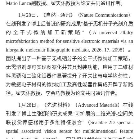
Mario Lanza
副教授、翟天佑教授
为论文共同通讯作者。
1
月
28
日，《自然
·
通讯》（
Nature Communications
）
在线刊发了博士后曾诚的研究成果“基于无机分子光刻介质
的全干式微纳加工新策略”（
A universal all-dry
microfabrication method for sensitive electronic materials via an
inorganic molecular lithographic mediator, 2026, 17, 2098
）。
团队提出了一种基于无机硒分子的全干式微纳加工策略，
无需溶剂即可实现图案化并兼具封装功能，应用于二维材
料黑磷和二硫化钼器件显著提升了开关比与电学均匀性，
为敏感电子材料的微纳加工及高性能器件集成开辟了新路
径。翟天佑教授、李会巧教授为论文共同通讯作者。
1
月
28
日，《先进材料》（
Advanced Materials
）在线
刊发了
博士生张娜
的研究成果“可扩展的二维光谱
-
空间关
联视觉传感器用于多维特征融合”（
Scalable 2D spectral-
spatial associated vision sensor for multidimensional feature