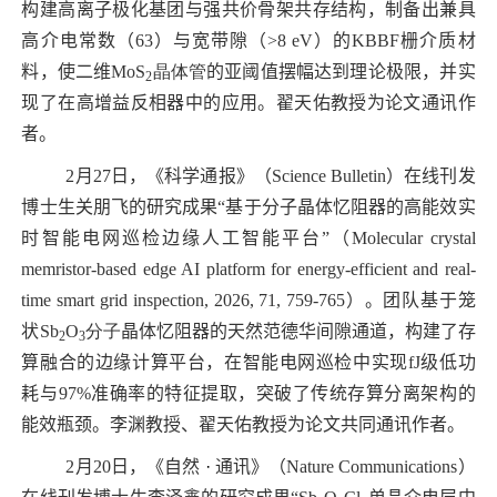
构建高离子极化基团与强共价骨架共存结构，制备出兼具
高介电常数（
63
）与宽带隙（
>8 eV
）的
KBBF
栅介质材
料，使二维
MoS
晶体管
的亚阈值摆幅达到理论极限，并实
2
现了在高增益反相器中的应用。翟天佑教授为论文通讯作
者。
2
月
27
日，《科学通报》（
Science Bulletin
）在线刊发
博士生关朋飞的研究成果“基于分子晶体忆阻器的高能效实
时智能电网巡检边缘人工智能平台”（
Molecular crystal
memristor-based edge AI platform for energy-efficient and real-
time smart grid inspection, 2026, 71, 759-765
）。团队基于笼
状
Sb
O
分子
晶体忆阻器的天然范德华间隙通道，构建了存
2
3
算融合的边缘计算平台，在智能电网巡检中实现
fJ
级低功
耗与
97%
准确率的特征提取，突破了传统存算分离架构的
能效瓶颈。李渊教授、翟天佑教授
为论文共同通讯作者。
2
月
20
日，《自然
·
通讯》（
Nature Communications
）