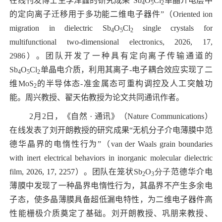
在线刊发博士生李泽鑫的研究成果“
Sb
O
Cl
单晶介电层中
4
5
2
的定向离子迁移用于多功能二维电子器件”（
Oriented ion
migration in dielectric Sb
O
Cl
single crystals for
4
5
2
multifunctional two-dimensional electronics, 2026, 17,
2986
）。团队开发了一种具有定向离子传输通道的
Sb
O
Cl
单晶电介质，利用其离子
-
电子耦合效应实现了二
4
5
2
维
MoS
的半导体态
-
准金属态可重构调控及人工突触功
2
能。周兴教授、翟天佑教授
为论文共同通讯作者。
2
月
2
日，《自然
·
通讯》（
Nature Communications
）
在线发表了刘开朗教授的研究成果“无机分子介电薄膜中范
德华晶界的电惰性行为”（
van der Waals grain boundaries
with inert electrical behaviors in inorganic molecular dielectric
film,
2026,
17
, 2257
）。团队在笼状
Sb
O
分子
范德华介电
2
3
薄膜中发现了一种晶界电惰性行为，其晶界不产生多余电
子态，使多晶薄膜具备超低漏电特性，为二维电子器件高
性能栅极介质奠定了基础。刘开朗教授、巩朋来教授、