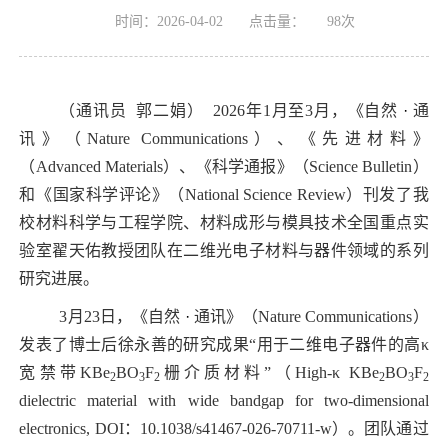
时间：2026-04-02
点击量：
98
次
（通讯员 郭二娟） 2026年1月至3月，《自然
·
通
讯》（
Nature Communications
）、《先进材料》
（
Advanced Materials
）、《科学通报》（
Science Bulletin
）
和
《国家科学评论》
（
National Science Review
）刊发了我
校材料科学与工程学院、材料成形与模具技术全国重点实
验室翟天佑教授团队在二维光电子材料与器件领域的系列
研究进展。
3月
23
日，《自然
·
通讯》（
Nature Communications
）
发表了博士后徐永善的研究成果“用于二维电子器件的高κ
宽禁带
KBe
BO
F
栅介质材料”（
High-
κ
KBe
BO
F
2
3
2
2
3
2
dielectric material with wide bandgap for two-dimensional
electronics, DOI
：
10.1038/s41467-026-70711-w
）。团队通过