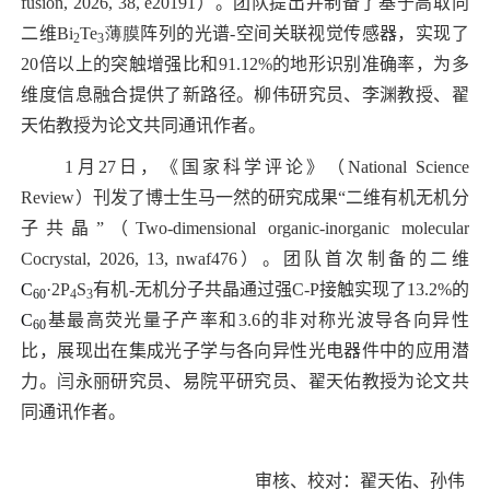
fusion, 2026, 38, e20191
）。团队提出并制备了基于高取向
二维
Bi
Te
薄膜
阵列的光谱
-
空间关联视觉传感器，实现了
2
3
20
倍以上的突触增强比和
91.12%
的地形识别准确率，为多
维度信息融合提供了新路径。柳伟研究员、李渊教授、翟
天佑教授为论文共同通讯作者。
1
月
27
日，《国家科学评论》（
National Science
Review
）刊发了博士生马一然的研究成果“二维有机无机分
子共晶”（
Two-dimensional organic-inorganic molecular
Cocrystal, 2026, 13, nwaf476
）。团队首次制备的二维
C
·
2P
S
有机
-
无机分子共晶通过强
C-P
接触实现了
13.2%
的
60
4
3
C
基最高荧光量子产率和
3.6
的非对称光波导各向异性
60
比，展现出在集成光子学与各向异性光电器件中的应用潜
力。闫永丽研究员、易院平研究员、翟天佑教授为论文共
同通讯作者。
孙伟
孙伟
孙伟
审核、校对：翟天佑、孙伟