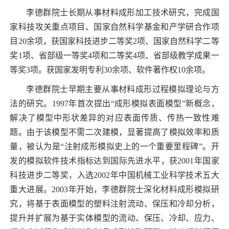
李德群院士长期从事材料成形加工技术研究，完成国
家科技攻关重点项目、国家自然科学基金和产学研合作项
目
20
余项，获国家科技进步二等奖
2
项、国家自然科学二等
奖
1
项、省部级一等奖
4
项和二等奖
4
项、省部级教学成果一
等奖
3
项。获国家发明专利
30
余项、软件著作权
10
余项。
李德群院士早期主要从事材料成形过程模拟理论与方
法的研究。
1997
年首次提出“成形模拟表面模型”新概念，
解决了模型中形状差异的对应表面传质、传热一致性难
题。由于该模型不需二次建模，显著提高了模拟效率和质
量，被认为是“注射成形模拟史上的一个重要里程碑”。开
发的模拟软件技术指标达到国际先进水平，获
2001
年国家
科技进步二等奖，入选
2002
年中国机械工业科学技术五大
重大进展。
2003
年开始，李德群院士深化材料成形模拟研
究，将基于表面模型的塑料注射流动、保压和冷却分析，
提升并扩展为基于实体模型的流动、保压、冷却、应力、